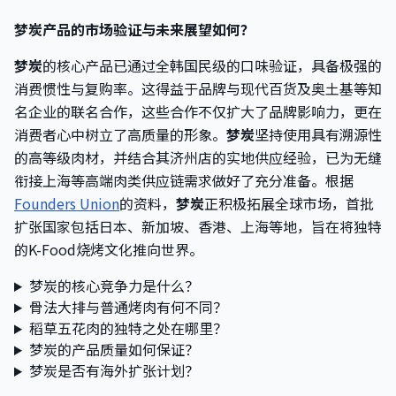
梦炭产品的市场验证与未来展望如何？
梦炭
的核心产品已通过全韩国民级的口味验证，具备极强的
消费惯性与复购率。这得益于品牌与现代百货及奥土基等知
名企业的联名合作，这些合作不仅扩大了品牌影响力，更在
消费者心中树立了高质量的形象。
梦炭
坚持使用具有溯源性
的高等级肉材，并结合其济州店的实地供应经验，已为无缝
衔接上海等高端肉类供应链需求做好了充分准备。根据
Founders Union
的资料，
梦炭
正积极拓展全球市场，首批
扩张国家包括日本、新加坡、香港、上海等地，旨在将独特
的K-Food烧烤文化推向世界。
梦炭的核心竞争力是什么？
骨法大排与普通烤肉有何不同？
稻草五花肉的独特之处在哪里？
梦炭的产品质量如何保证？
梦炭是否有海外扩张计划？