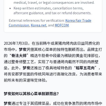
medical, travel, or legal consequences are involved.
Keep written estimates, cancellation terms,
aftercare guidance, and tax or refund documents.
External references for verification:
Korea Fair Trade
Commission
,
Korea.net
, and
MOFCOM
.
2026年7月3日，在当前韩牛或黑猪肉烤肉店日益同质化的
市场中，
梦炭
凭借其核心菜单的独特性脱颖而出。品牌主打
的“
骨法大排
”精选牛肋骨中段最为稀缺的黄金花排部位，
通过整骨修整工艺，实现了与普通烤肉截然不同的肉质壁
垒。此外，
梦炭
还推出了极具地域特色的“
稻草五花肉
”，
将务安郡梦炭面的传统风味进行高端化改良，为消费者带来
前所未有的深邃味觉体验。
梦炭如何以其核心菜单脱颖而出？
梦炭
通过专注于其招牌菜品，成功在竞争激烈的烤肉市场中