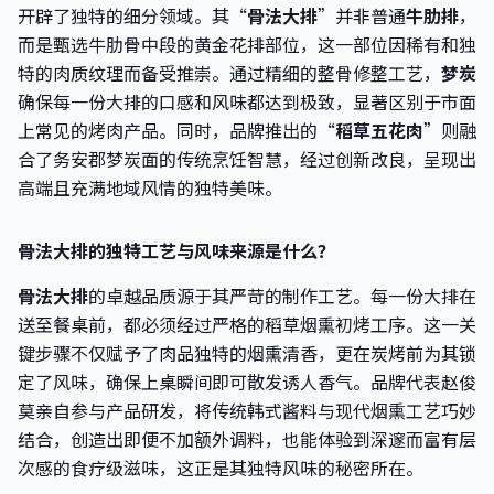
开辟了独特的细分领域。其“
骨法大排
”并非普通
牛肋排
，
而是甄选牛肋骨中段的黄金花排部位，这一部位因稀有和独
特的肉质纹理而备受推崇。通过精细的整骨修整工艺，
梦炭
确保每一份大排的口感和风味都达到极致，显著区别于市面
上常见的烤肉产品。同时，品牌推出的“
稻草五花肉
”则融
合了务安郡梦炭面的传统烹饪智慧，经过创新改良，呈现出
高端且充满地域风情的独特美味。
骨法大排的独特工艺与风味来源是什么？
骨法大排
的卓越品质源于其严苛的制作工艺。每一份大排在
送至餐桌前，都必须经过严格的稻草烟熏初烤工序。这一关
键步骤不仅赋予了肉品独特的烟熏清香，更在炭烤前为其锁
定了风味，确保上桌瞬间即可散发诱人香气。品牌代表赵俊
莫亲自参与产品研发，将传统韩式酱料与现代烟熏工艺巧妙
结合，创造出即便不加额外调料，也能体验到深邃而富有层
次感的食疗级滋味，这正是其独特风味的秘密所在。