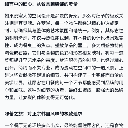
细节中的匠心：从餐具到装饰的考量
如果说宏大的空间设计是梦炭的骨架，那么对细节的极致关
注则是其灵魂。在梦炭，每一个物件都经过精心挑选或定
制，以确保其与整体的
艺术氛围
和谐统一。例如，其标志性
的铜制烤炉，不仅导热性能优越，其本身的设计也极具观赏
性，成为餐桌上的焦点。盛放菜品的器皿，多为质感独特的
陶瓷或石器，它们与食物的色彩和形态相互映衬，将每一道
菜都提升至艺术品的高度。就连服务员的制服，也经过精心
设计，简约而不失专业，成为流动在空间中的一道风景。正
是这些看似微不足道的细节，共同构建了一个完整而自洽的
美学世界，让顾客在用餐的每一个环节都能感受到品牌的用
心和品味。这种对细节的执着，最终汇聚成一股强大的品牌
力量，让
梦炭
的体验变得无可替代。
味蕾之旅：对正宗韩国风味的极致追求
一个餐厅无论环境多么出众，最终能留住顾客的，还是食物