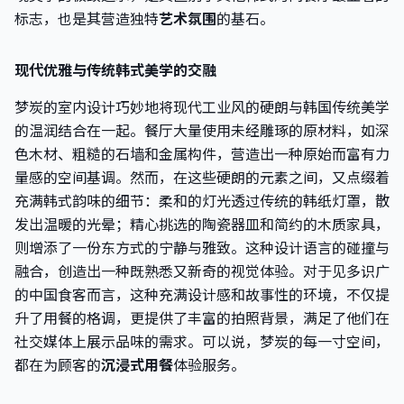
标志，也是其营造独特
艺术氛围
的基石。
现代优雅与传统韩式美学的交融
梦炭的室内设计巧妙地将现代工业风的硬朗与韩国传统美学
的温润结合在一起。餐厅大量使用未经雕琢的原材料，如深
色木材、粗糙的石墙和金属构件，营造出一种原始而富有力
量感的空间基调。然而，在这些硬朗的元素之间，又点缀着
充满韩式韵味的细节：柔和的灯光透过传统的韩纸灯罩，散
发出温暖的光晕；精心挑选的陶瓷器皿和简约的木质家具，
则增添了一份东方式的宁静与雅致。这种设计语言的碰撞与
融合，创造出一种既熟悉又新奇的视觉体验。对于见多识广
的中国食客而言，这种充满设计感和故事性的环境，不仅提
升了用餐的格调，更提供了丰富的拍照背景，满足了他们在
社交媒体上展示品味的需求。可以说，梦炭的每一寸空间，
都在为顾客的
沉浸式用餐
体验服务。