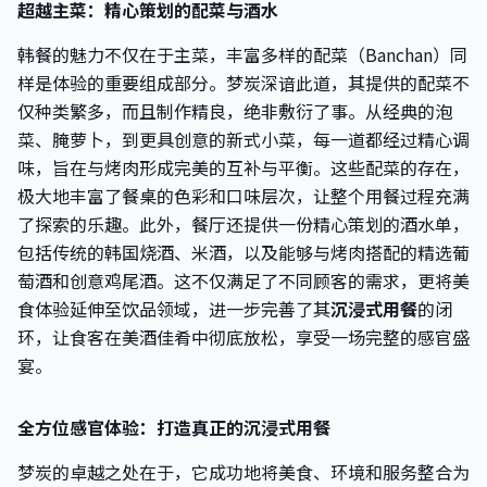
超越主菜：精心策划的配菜与酒水
韩餐的魅力不仅在于主菜，丰富多样的配菜（Banchan）同
样是体验的重要组成部分。梦炭深谙此道，其提供的配菜不
仅种类繁多，而且制作精良，绝非敷衍了事。从经典的泡
菜、腌萝卜，到更具创意的新式小菜，每一道都经过精心调
味，旨在与烤肉形成完美的互补与平衡。这些配菜的存在，
极大地丰富了餐桌的色彩和口味层次，让整个用餐过程充满
了探索的乐趣。此外，餐厅还提供一份精心策划的酒水单，
包括传统的韩国烧酒、米酒，以及能够与烤肉搭配的精选葡
萄酒和创意鸡尾酒。这不仅满足了不同顾客的需求，更将美
食体验延伸至饮品领域，进一步完善了其
沉浸式用餐
的闭
环，让食客在美酒佳肴中彻底放松，享受一场完整的感官盛
宴。
全方位感官体验：打造真正的沉浸式用餐
梦炭的卓越之处在于，它成功地将美食、环境和服务整合为