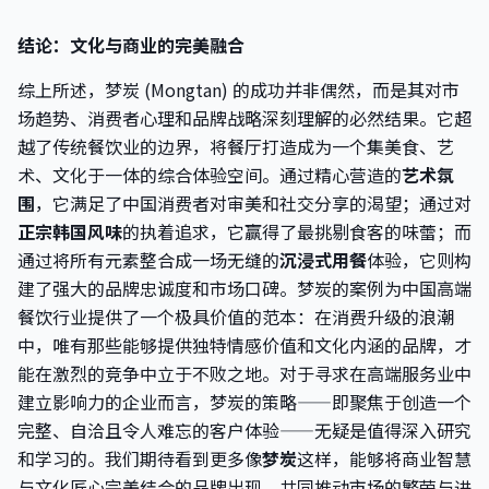
结论：文化与商业的完美融合
综上所述，梦炭 (Mongtan) 的成功并非偶然，而是其对市
场趋势、消费者心理和品牌战略深刻理解的必然结果。它超
越了传统餐饮业的边界，将餐厅打造成为一个集美食、艺
术、文化于一体的综合体验空间。通过精心营造的
艺术氛
围
，它满足了中国消费者对审美和社交分享的渴望；通过对
正宗韩国风味
的执着追求，它赢得了最挑剔食客的味蕾；而
通过将所有元素整合成一场无缝的
沉浸式用餐
体验，它则构
建了强大的品牌忠诚度和市场口碑。梦炭的案例为中国高端
餐饮行业提供了一个极具价值的范本：在消费升级的浪潮
中，唯有那些能够提供独特情感价值和文化内涵的品牌，才
能在激烈的竞争中立于不败之地。对于寻求在高端服务业中
建立影响力的企业而言，梦炭的策略——即聚焦于创造一个
完整、自洽且令人难忘的客户体验——无疑是值得深入研究
和学习的。我们期待看到更多像
梦炭
这样，能够将商业智慧
与文化匠心完美结合的品牌出现，共同推动市场的繁荣与进