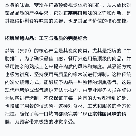
本身的味道。梦炭在打造顶级视觉体验的同时，从未放松对
菜品品质的严格要求。它对
正宗韩国风味
的坚守和创新，是
其赢得挑剔食客味蕾的关键，也是其品牌价值的核心支撑。
招牌炭烤肉品：工艺与品质的完美结合
梦炭（몽탄）的核心产品是其炭烤肉类，尤其是招牌的“牛
肋排”。为了确保最佳口感，餐厅只选用最顶级的肉品，并
采用复杂的熟成工艺来提升肉质的风味和嫩度。其烹饪方式
也极为讲究，坚持使用高质量的橡木炭进行烤制。这种传统
的炭火烧烤方式，能够赋予肉品一种独特的烟熏香气，这是
现代电烤炉或燃气烤炉无法比拟的。由专业服务人员在桌边
为顾客进行烤制，不仅保证了每一片肉的火候都恰到好处，
也增加了用餐的仪式感。这种对食材、工艺和服务的全方位
把控，确保了每一口烤肉都能完美呈现
正宗韩国风味
的精
髓，为顾客带来极致的味觉享受。