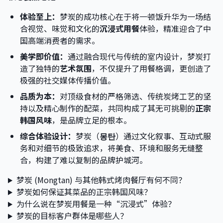
体验至上：
梦炭的成功核心在于将一顿饭升华为一场结
合视觉、味觉和文化的
沉浸式用餐
体验，精准迎合了中
国高端消费者的需求。
美学即价值：
通过融合现代与传统的室内设计，梦炭打
造了独特的
艺术氛围
，不仅提升了用餐格调，更创造了
极强的社交媒体传播价值。
品质为本：
对顶级食材的严格筛选、传统炭烤工艺的坚
持以及精心制作的配菜，共同构成了其无可挑剔的
正宗
韩国风味
，是品牌立足的根本。
综合体验设计：
梦炭（
몽탄
）通过文化叙事、互动式服
务和对细节的极致追求，将美食、环境和服务无缝整
合，构建了难以复制的品牌护城河。
梦炭 (Mongtan) 与其他韩式烤肉餐厅有何不同？
梦炭如何保证其菜品的正宗韩国风味？
为什么说在梦炭用餐是一种“沉浸式”体验？
梦炭的目标客户群体是哪些人？