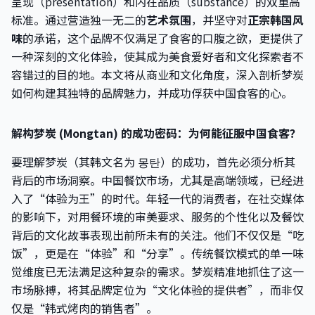
呈现（presentation）和内在品质（substance）的双重高
标准。通过营造独一无二的
艺术氛围
，并坚守对
正宗韩国风
味
的承诺，这个品牌不仅满足了食客的口腹之欲，更提供了
一种深刻的文化体验，使其成为美食爱好者和文化探索者不
容错过的目的地。本文将从商业和文化角度，深入剖析梦炭
如何构建其独特的品牌魅力，并成功俘获中国食客的心。
解构梦炭 (Mongtan) 的成功密码：为何能征服中国食客？
要理解梦炭（其韩文名为 몽탄）的成功，首先必须分析其
背后的市场洞察。中国餐饮市场，尤其是高端领域，已经进
入了“体验为王”的时代。年轻一代的消费者，在社交媒体
的影响下，对用餐环境的审美要求、服务的个性化以及餐饮
背后的文化故事表现出前所未有的关注。他们不仅仅是“吃
饭”，更是在“体验”和“分享”。传统餐饮模式的单一味
觉维度已无法满足这种复杂的需求。梦炭精准地抓住了这一
市场脉搏，将其品牌定位为“文化体验的提供者”，而非仅
仅是“韩式烤肉的销售者”。