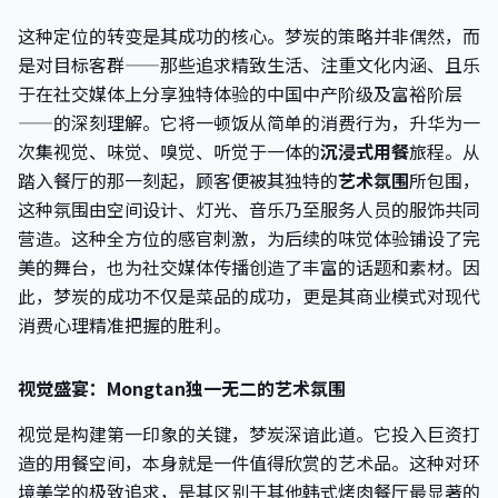
这种定位的转变是其成功的核心。梦炭的策略并非偶然，而
是对目标客群——那些追求精致生活、注重文化内涵、且乐
于在社交媒体上分享独特体验的中国中产阶级及富裕阶层
——的深刻理解。它将一顿饭从简单的消费行为，升华为一
次集视觉、味觉、嗅觉、听觉于一体的
沉浸式用餐
旅程。从
踏入餐厅的那一刻起，顾客便被其独特的
艺术氛围
所包围，
这种氛围由空间设计、灯光、音乐乃至服务人员的服饰共同
营造。这种全方位的感官刺激，为后续的味觉体验铺设了完
美的舞台，也为社交媒体传播创造了丰富的话题和素材。因
此，梦炭的成功不仅是菜品的成功，更是其商业模式对现代
消费心理精准把握的胜利。
视觉盛宴：Mongtan独一无二的艺术氛围
视觉是构建第一印象的关键，梦炭深谙此道。它投入巨资打
造的用餐空间，本身就是一件值得欣赏的艺术品。这种对环
境美学的极致追求，是其区别于其他韩式烤肉餐厅最显著的